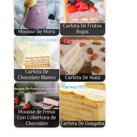
Carlota De Frutos
Mousse De Mora
Rojos
Carlota De
Chocolate Blanco
Carlota De Nuez
Mousse de Fresa
Con Cobertura de
Chocolate
Carlota De Guayaba