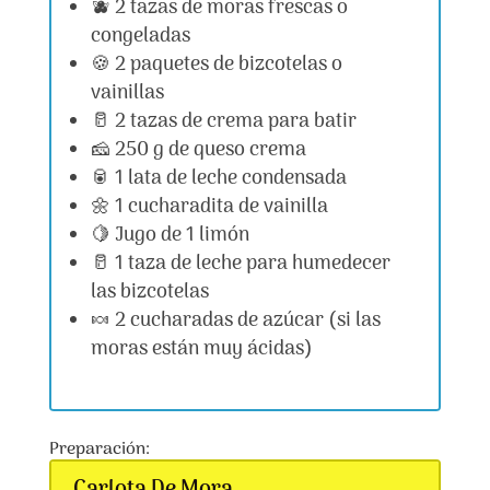
🫐 2 tazas de moras frescas o
congeladas
🍪 2 paquetes de bizcotelas o
vainillas
🥛 2 tazas de crema para batir
🧀 250 g de queso crema
🥫 1 lata de leche condensada
🌼 1 cucharadita de vainilla
🍋 Jugo de 1 limón
🥛 1 taza de leche para humedecer
las bizcotelas
🍬 2 cucharadas de azúcar (si las
moras están muy ácidas)
Preparación:
Carlota De Mora