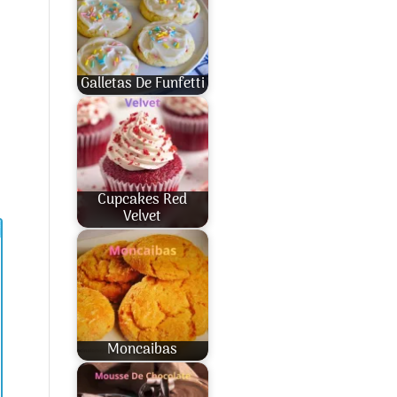
Galletas De Funfetti
Cupcakes Red
Velvet
Moncaibas