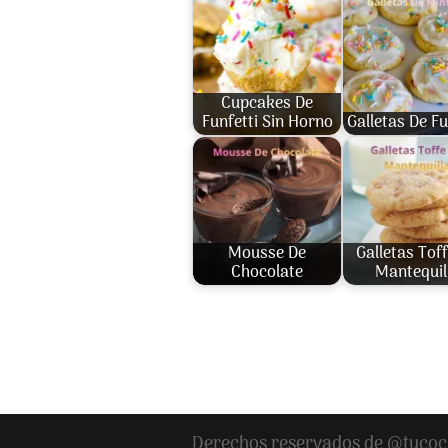
Cupcakes De
Funfetti Sin Horno
Galletas De Fu
Mousse De
Galletas Tof
Chocolate
Mantequil
Derechos reservados de @tucoc