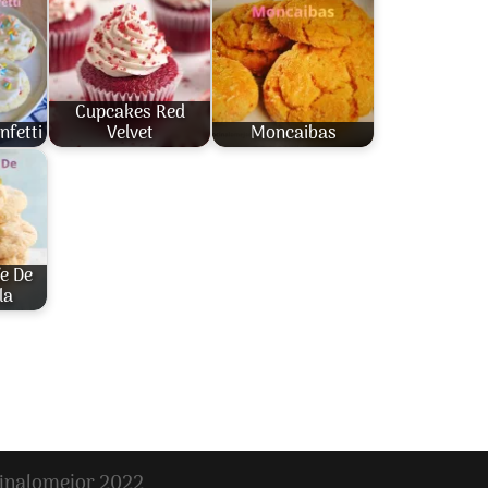
Cupcakes Red
nfetti
Velvet
Moncaibas
fe De
la
inalomejor 2022