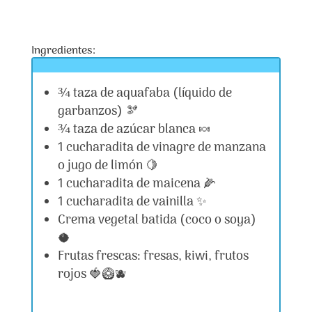
Ingredientes:
¾ taza de aquafaba (líquido de
garbanzos) 🫘
¾ taza de azúcar blanca 🍬
1 cucharadita de vinagre de manzana
o jugo de limón 🍋
1 cucharadita de maicena 🌽
1 cucharadita de vainilla ✨
Crema vegetal batida (coco o soya)
🥥
Frutas frescas: fresas, kiwi, frutos
rojos 🍓🥝🫐