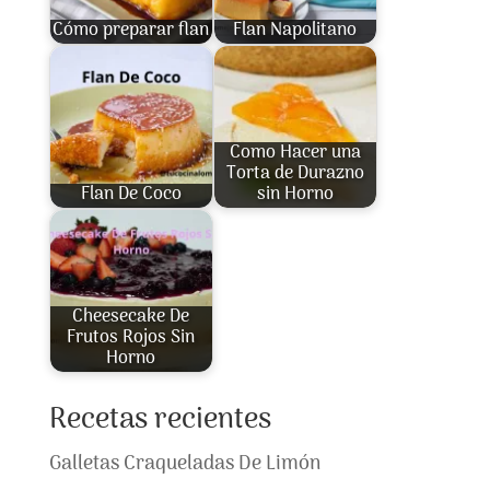
Cómo preparar flan
Flan Napolitano
Como Hacer una
Torta de Durazno
Flan De Coco
sin Horno
Cheesecake De
Frutos Rojos Sin
Horno
Recetas recientes
Galletas Craqueladas De Limón