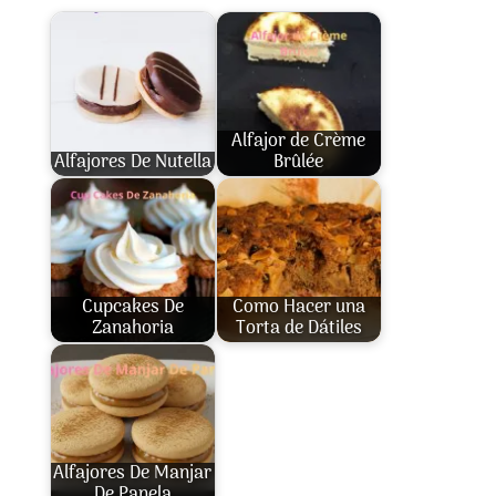
Alfajor de Crème
Alfajores De Nutella
Brûlée
Cupcakes De
Como Hacer una
Zanahoria
Torta de Dátiles
Alfajores De Manjar
De Panela