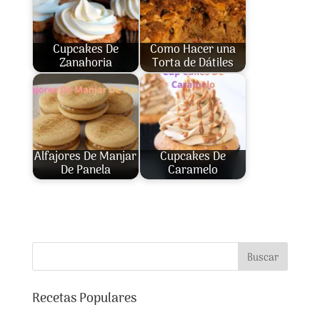
Cupcakes De
Como Hacer una
Zanahoria
Torta de Dátiles
Alfajores De Manjar
Cupcakes De
De Panela
Caramelo
Buscar
Recetas Populares