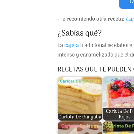
D
-
Te recomiendo otra receta:
Car
¿Sabías qué?
La
cajeta
tradicional se elabora
intenso y caramelizado que el 
RECETAS QUE TE PUEDEN
Carlota De F
Carlota De Guayaba
Rojos