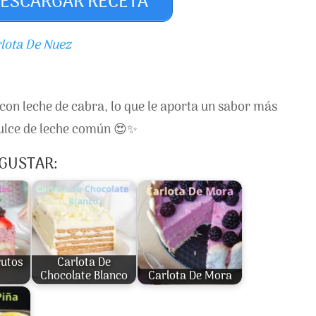
ESCARGAR RECETA
lota De Nuez
 con leche de cabra, lo que le aporta un sabor más
dulce de leche común 😍✨
 GUSTAR:
rutos
Carlota De
Chocolate Blanco
Carlota De Mora