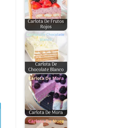
Carlota De Frutos
Rojos
Carlota De
Chocolate Blanco
Carlota De Mora