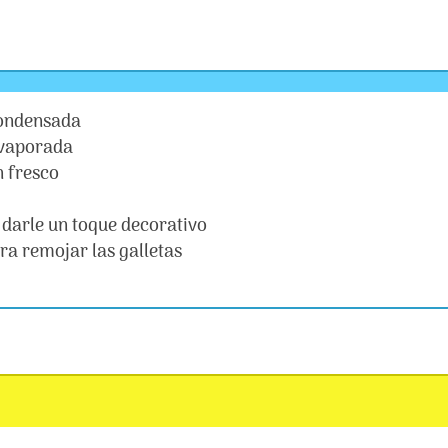
 condensada
 evaporada
n fresco
 darle un toque decorativo
ra remojar las galletas