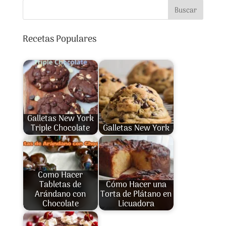
Buscar
Recetas Populares
Galletas New York
Triple Chocolate
Galletas New York
Como Hacer
Tabletas de
Cómo Hacer una
Arándano con
Torta de Plátano en
Chocolate
Licuadora