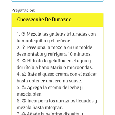
Preparación:
Cheesecake De Durazno
🍪
Mezcla
las galletas trituradas con
la mantequilla y el azúcar.
🥄
Presiona
la mezcla en un molde
desmontable y refrigera 10 minutos.
🍮
Hidrata la gelatina
en el agua y
derrítela a baño María o microondas.
🧀
Bate
el queso crema con el azúcar
hasta obtener una crema suave.
🍶
Agrega
la crema de leche y
mezcla bien.
🍑
Incorpora
los duraznos licuados y
mezcla hasta integrar.
🍮
Añade
la gelatina disuelta y