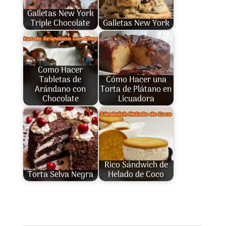
Galletas New York
Triple Chocolate
Galletas New York
Como Hacer
Tabletas de
Cómo Hacer una
Arándano con
Torta de Plátano en
Chocolate
Licuadora
Rico Sándwich de
Torta Selva Negra
Helado de Coco