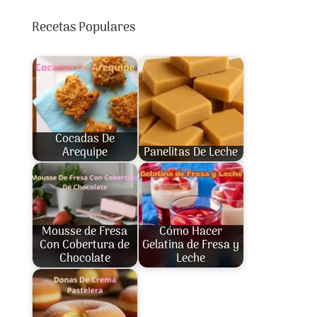
Recetas Populares
Cocadas De
Arequipe
Panelitas De Leche
Mousse de Fresa
Cómo Hacer
Con Cobertura de
Gelatina de Fresa y
Chocolate
Leche