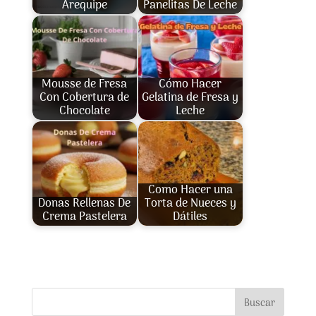
Arequipe
Panelitas De Leche
Mousse de Fresa
Cómo Hacer
Con Cobertura de
Gelatina de Fresa y
Chocolate
Leche
Como Hacer una
Donas Rellenas De
Torta de Nueces y
Crema Pastelera
Dátiles
Buscar