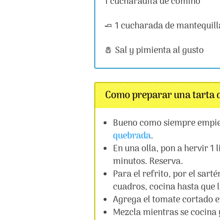
1 cucharadita de comino
🧈 1 cucharada de mantequill
🧂 Sal y pimienta al gusto
Como preparar una tarta d
Bueno como siempre empi
quebrada
.
En una olla, pon a hervir 1
minutos. Reserva.
Para el refrito, por el sart
cuadros, cocina hasta que la
Agrega el tomate cortado e
Mezcla mientras se cocina y