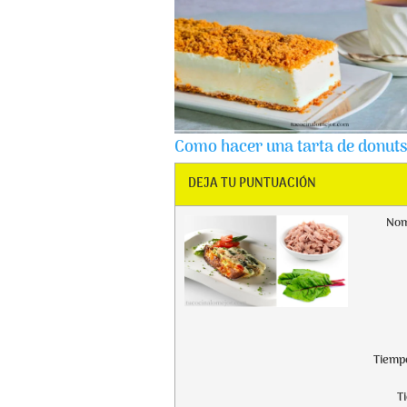
Como hacer una tarta de donut
DEJA TU PUNTUACIÓN
Nom
Tiemp
T