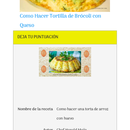
Como Hacer Tortilla de Brócoli con
Queso
DEJA TU PUNTUACIÓN
Rating
1 star
2 stars
3 stars
4 stars
5 stars
Nombre de la receta
Como hacer una torta de arroz
con huevo