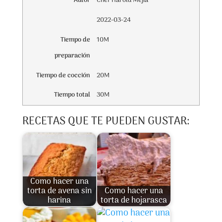
Autor
Chef Harold Mejía
2022-03-24
Tiempo de
10M
preparación
Tiempo de cocción
20M
Tiempo total
30M
RECETAS QUE TE PUEDEN GUSTAR:
Como hacer una
torta de avena sin
Como hacer una
harina
torta de hojarasca