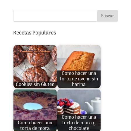
Buscar
Recetas Populares
Como hacer una
torta de avena sin
Cookies sin Gluten
harina
Como hacer una
Como hacer una
torta de mora y
torta de mora
chocolate