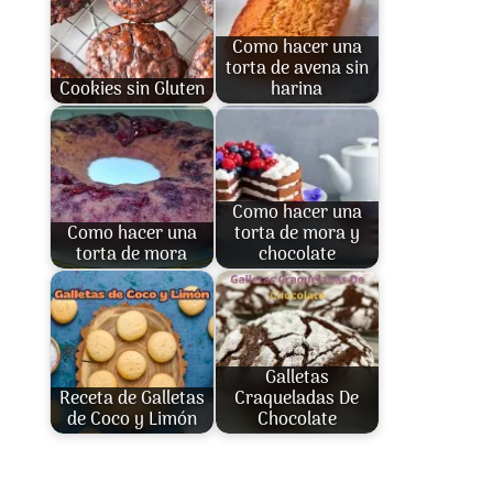
Como hacer una
torta de avena sin
Cookies sin Gluten
harina
Como hacer una
Como hacer una
torta de mora y
torta de mora
chocolate
Galletas
Receta de Galletas
Craqueladas De
de Coco y Limón
Chocolate