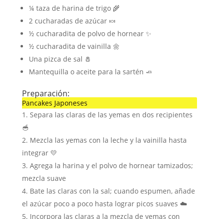
¼ taza de harina de trigo 🌾
2 cucharadas de azúcar 🍬
½ cucharadita de polvo de hornear ✨
½ cucharadita de vainilla 🌼
Una pizca de sal 🧂
Mantequilla o aceite para la sartén 🧈
Preparación:
Pancakes Japoneses
Separa las claras de las yemas en dos recipientes
🥣
Mezcla las yemas con la leche y la vainilla hasta
integrar 💛
Agrega la harina y el polvo de hornear tamizados;
mezcla suave
Bate las claras con la sal; cuando espumen, añade
el azúcar poco a poco hasta lograr picos suaves ☁️
Incorpora las claras a la mezcla de yemas con