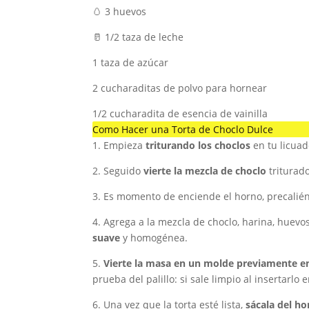
🥚 3 huevos
🥛 1/2 taza de leche
1 taza de azúcar
2 cucharaditas de polvo para hornear
1/2 cucharadita de esencia de vainilla
Como Hacer una Torta de Choclo Dulce
1. Empieza
triturando los choclos
en tu licuad
2. Seguido
vierte la mezcla de choclo
triturad
3. Es momento de enciende el horno, precalié
4. Agrega a la mezcla de choclo, harina, huevos
suave
y homogénea.
5.
Vierte la masa en un molde previamente e
prueba del palillo: si sale limpio al insertarlo en
6. Una vez que la torta esté lista,
sácala del h