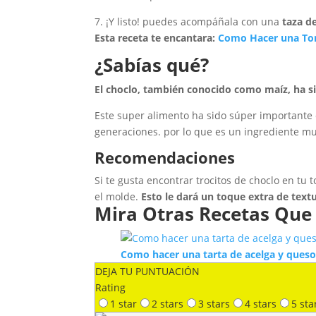
7. ¡Y listo! puedes acompáñala con una
taza de
Esta receta te encantara:
Como Hacer una Tor
¿Sabías qué?
El choclo, también conocido como maíz, ha s
Este super alimento ha sido súper importante 
generaciones. por lo que es un ingrediente m
Recomendaciones
Si te gusta encontrar trocitos de choclo en tu
el molde.
Esto le dará un toque extra de text
Mira Otras Recetas Que
Como hacer una tarta de acelga y queso
DEJA TU PUNTUACIÓN
Rating
1 star
2 stars
3 stars
4 stars
5 sta