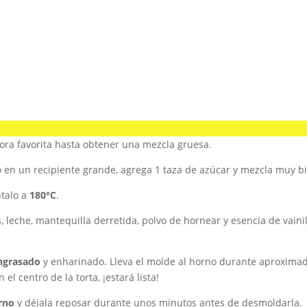
ora favorita hasta obtener una mezcla gruesa.
o en un recipiente grande, agrega 1 taza de azúcar y mezcla muy b
ntalo a
180°C
.
, leche, mantequilla derretida, polvo de hornear y esencia de vaini
ngrasado
y enharinado. Lleva el molde al horno durante aproxima
 el centro de la torta, ¡estará lista!
orno
y déjala reposar durante unos minutos antes de desmoldarla.