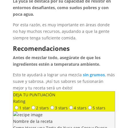
La yuca se destaca por su capacidad de resistir en
entornos desafiantes, como suelos pobres y con
poca agua.
Por esta razón, es muy importante en áreas donde
no hay muchos recursos, ayudando a que la gente
siempre tenga suficiente comida.
Recomendaciones
Antes de mezclar todo, asegúrate de que los
ingredientes estén a temperatura ambiente.
Esto te ayudará a lograr una mezcla
sin grumos
, más
suave y sabrosa. ¡Así tus sabores se fusionarán
mejor y tu receta será un éxito!
DEJA TU PUNTUACIÓN
Rating
1 star
2 stars
3 stars
4 stars
5 stars
Nombre de la receta
Como Hacer una Torta de Yuca con Coco y Queso