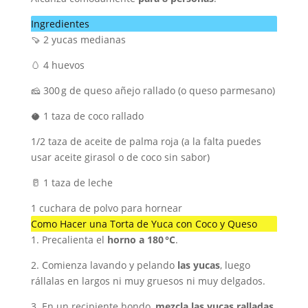
Ingredientes
🍠 2 yucas medianas
🥚 4 huevos
🧀 300 g de queso añejo rallado (o queso parmesano)
🥥 1 taza de coco rallado
1/2 taza de aceite de palma roja (a la falta puedes
usar aceite girasol o de coco sin sabor)
🥛 1 taza de leche
1 cuchara de polvo para hornear
Como Hacer una Torta de Yuca con Coco y Queso
1. Precalienta el
horno a 180 °C
.
2. Comienza lavando y pelando
las yucas
, luego
rállalas en largos ni muy gruesos ni muy delgados.
3. En un recipiente hondo,
mezcla las yucas ralladas