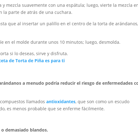
 y mezcla suavemente con una espátula; luego, vierte la mezcla en
n la parte de atrás de una cuchara.
ta que al insertar un palillo en el centro de la torta de arándanos
nfríe en el molde durante unos 10 minutos; luego, desmolda.
rta si lo deseas, sirve y disfruta.
ceta de Torta de Piña es para ti
 arándanos a menudo podría reducir el riesgo de enfermedades 
s compuestos llamados
antioxidantes
, que son como un escudo
ido, es menos probable que se enferme fácilmente.
s o demasiado blandos.