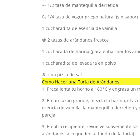
🧈 1/2 taza de mantequilla derretida
🍶 1/4 taza de yogur griego natural (sin sabor)
1 cucharadita de esencia de vainilla
🍇 2 tazas de arándanos frescos
1 cucharada de harina (para enharinar los ar
1 cucharadita de levadura en polvo
🧂 Una pizca de sal
Como Hacer una Torta de Arándanos
1. Precalienta tu horno a 180 °C y engrasa un
2. En un tazón grande, mezcla la harina, el azúc
esencia de vainilla, la mantequilla derretida 
pareja.
3. En otro recipiente, revuelve suavemente los
arándanos solo queden al fondo de la torta).